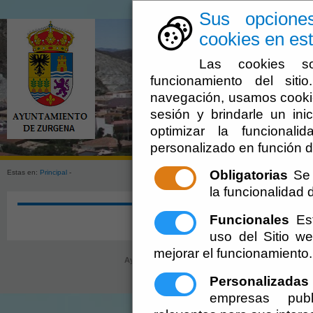
Sus opcione
cookies en est
Las cookies so
funcionamiento del sit
navegación, usamos cookie
sesión y brindarle un inic
optimizar la funcionali
Ayuntamien
personalizado en función d
Obligatorias
Se 
Estas en:
Principal
-
la funcionalidad de
Funcionales
Est
uso del Sitio 
mejorar el funcionamiento.
Ayuntamiento de Zurgena (CIF: P-0410300-H)
- Call
ayuntamiento@zurgena.es
-
Aviso Lega
Personalizadas
empresas publ