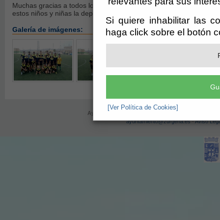
relevantes para sus intere
Muchas gracias a todos los que han participado en esta actividad y
estos niños y niñas la deportividad, el compañerismo y el respeto
Si quiere inhabilitar las 
Galería de imágenes:
haga click sobre el botón 
Gu
[Ver Política de Cookies]
Ayuntamiento de Zurgena (CIF: P-0410300-H)
- Call
ayuntamiento@zurgena.es
-
Aviso Lega