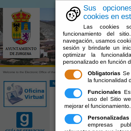
Sus opcione
cookies en est
Las cookies so
funcionamiento del sit
navegación, usamos cookie
sesión y brindarle un inic
optimizar la funcionali
Town Hal
personalizado en función d
Obligatorias
Se 
Welcome to the Electronic Office of the Municipality of Zurgena (Almería)
la funcionalidad de
Noticias [+]
Funcionales
Est
uso del Sitio 
mejorar el funcionamiento.
Personalizadas
empresas publ