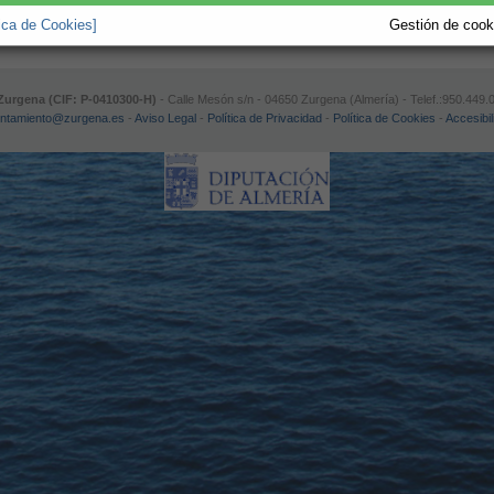
tica de Cookies]
Gestión de cooki
urgena (CIF: P-0410300-H)
- Calle Mesón s/n - 04650 Zurgena (Almería) - Telef.:950.449
ntamiento@zurgena.es
-
Aviso Legal
-
Política de Privacidad
-
Política de Cookies
-
Accesibil