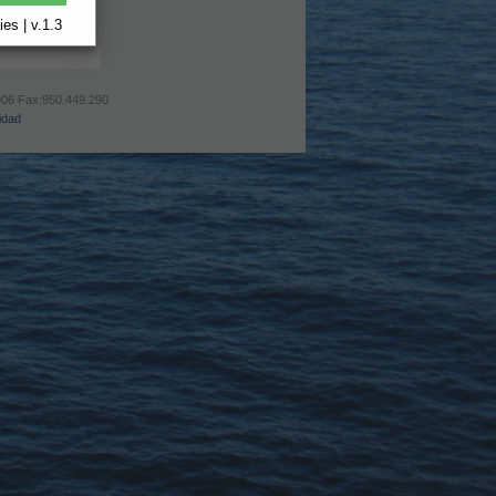
es | v.1.3
.006 Fax:950.449.290
idad