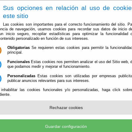
Sus opciones en relación al uso de cooki
este sitio
Las cookies son importantes para el correcto funcionamiento del sitio. Pa
encia de navegación, usamos cookies para recordar sus datos de inicio d
 un inicio seguro, recopilar estadísticas para optimizar la funcionalidad d
contenido personalizado en función de sus intereses.
Obligatorias
Se requieren estas cookies para permitir la funcionalidad
principal.
Ayuntamiento
Administración-e
Qué Hacer Cuan
Funcionales
Estas cookies nos permiten analizar el uso del Sitio web,
que podamos medir y mejorar el funcionamiento.
Personalizadas
Estas cookies son utilizadas por empresas publicita
publicar anuncios relevantes para sus intereses.
 inhabilitar las cookies funcionales y/o personalizadas, haga click sobr
iente.
Rechazar cookies
Guardar configuración