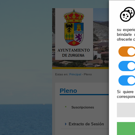
su experi
brindarle
ofrecerle 
Estas en:
Principal
- Pleno
Pleno
Si quiere
correspond
Suscripciones
Extracto de Sesión