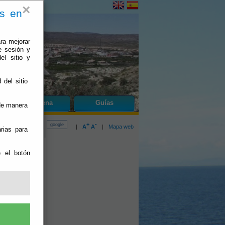
×
es en
ra mejorar
e sesión y
el sitio y
 del sitio
do
Zurgena
Guías
 de manera
+
-
|
A
A
|
Mapa web
rias para
e el botón