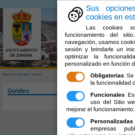
Sus opcione
cookies en est
Las cookies so
funcionamiento del sit
navegación, usamos cookie
sesión y brindarle un inic
optimizar la funcionali
Town Hal
personalizado en función d
Obligatorias
Se 
Estas en:
Principal
- Guides
la funcionalidad de
Guides
Funcionales
Est
uso del Sitio 
mejorar el funcionamiento.
Personalizadas
ayuntamiento@zurgena.es
-
Aviso Lega
empresas publ