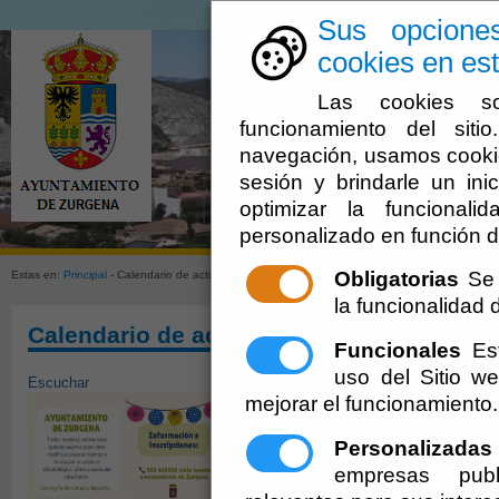
Sus opcione
cookies en est
Las cookies so
funcionamiento del sit
navegación, usamos cookie
sesión y brindarle un inic
optimizar la funcionali
Ayuntamien
personalizado en función d
Obligatorias
Se 
Estas en:
Principal
- Calendario de actividades culturales
la funcionalidad de
Calendario de actividades culturales
Funcionales
Est
uso del Sitio 
Escuchar
mejorar el funcionamiento.
Personalizadas
empresas publ