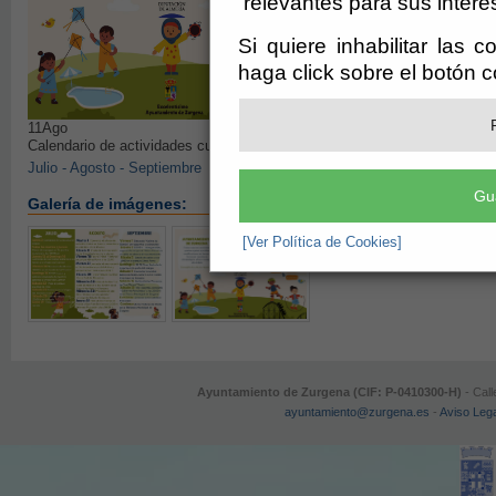
relevantes para sus intere
Si quiere inhabilitar las 
haga click sobre el botón 
11
Ago
Calendario de actividades culturales
Julio - Agosto - Septiembre
Gu
Galería de imágenes:
[Ver Política de Cookies]
Ayuntamiento de Zurgena (CIF: P-0410300-H)
- Call
ayuntamiento@zurgena.es
-
Aviso Lega