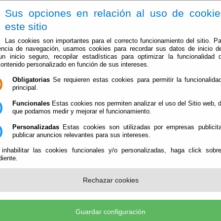
Sus opciones en relación al uso de cooki
este sitio
Las cookies son importantes para el correcto funcionamiento del sitio. Pa
encia de navegación, usamos cookies para recordar sus datos de inicio d
 un inicio seguro, recopilar estadísticas para optimizar la funcionalidad d
contenido personalizado en función de sus intereses.
Obligatorias
Se requieren estas cookies para permitir la funcionalidad
principal.
Ayuntamiento
Administración-e
Qué Hacer Cuan
Funcionales
Estas cookies nos permiten analizar el uso del Sitio web,
que podamos medir y mejorar el funcionamiento.
Personalizadas
Estas cookies son utilizadas por empresas publicita
publicar anuncios relevantes para sus intereses.
 inhabilitar las cookies funcionales y/o personalizadas, haga click sobr
iente.
Rechazar cookies
Guardar configuración