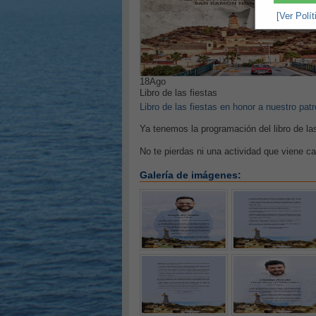
[Ver Polí
18
Ago
Libro de las fiestas
Libro de las fiestas en honor a nuestro pa
Ya tenemos la programación del libro de
No te pierdas ni una actividad que viene c
Galería de imágenes: