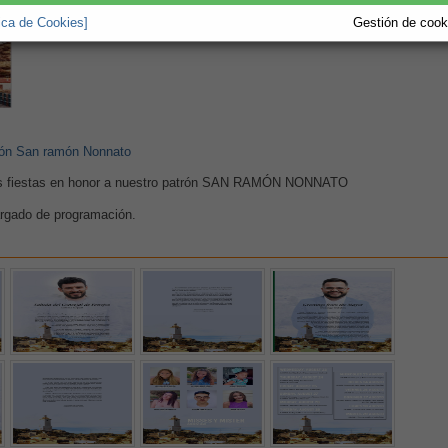
tica de Cookies]
Gestión de cooki
trón San ramón Nonnato
 las fiestas en honor a nuestro patrón SAN RAMÓN NONNATO
argado de programación.