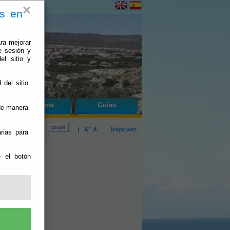
×
es en
ra mejorar
e sesión y
el sitio y
 del sitio
do
Zurgena
Guías
 de manera
+
-
|
A
A
|
Mapa web
rias para
e el botón