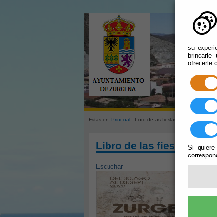
su experi
brindarle
ofrecerle 
Estas en:
Principal
- Libro de las fiestas
Libro de las fiestas
Si quiere
correspond
Escuchar