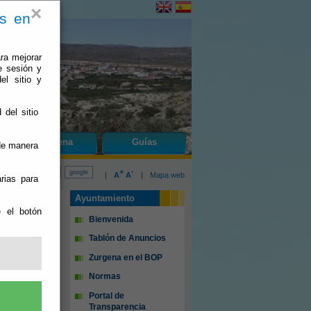
×
es en
ra mejorar
e sesión y
el sitio y
 del sitio
do
Zurgena
Guías
 de manera
+
-
|
A
A
|
Mapa web
rias para
Ayuntamiento
e el botón
Bienvenida
Tablón de Anuncios
Zurgena en el BOP
Normas
Portal de
Transparencia
O Y OBRAS