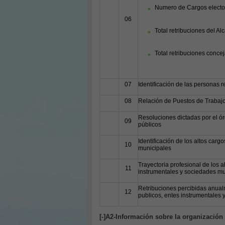
Numero de Cargos electos
06
Total retribuciones del Al
Total retribuciones conce
07
Identificación de las personas 
08
Relación de Puestos de Trabajo 
Resoluciones dictadas por el ór
09
públicos
Identificación de los altos car
10
municipales
Trayectoria profesional de los 
11
instrumentales y sociedades mu
Retribuciones percibidas anual
12
publicos, entes instrumentales
[
-
]A2-Información sobre la organización