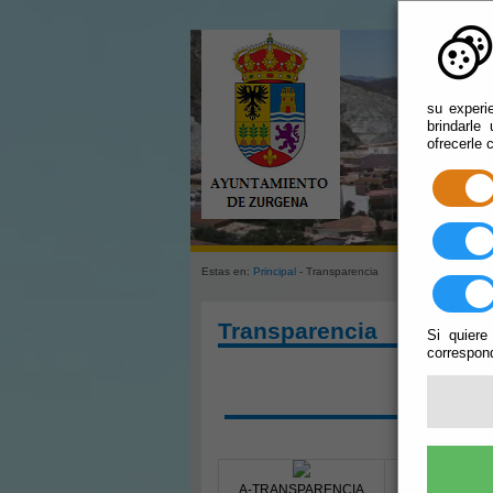
su experi
brindarle
ofrecerle 
Estas en:
Principal
- Transparencia
Transparencia
Si quiere
correspond
SOLIC
A-TRANSPARENCIA
B-COMUNICAC