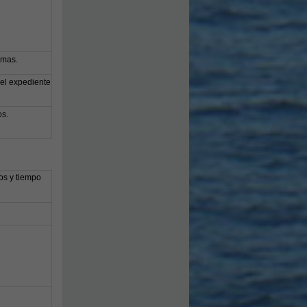
smas.
el expediente
os.
os y tiempo