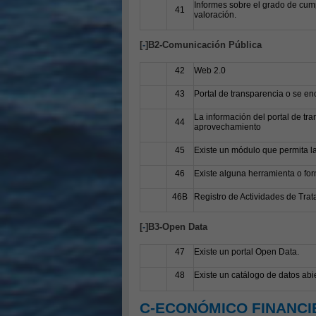
Informes sobre el grado de cump
41
valoración.
[
-
]B2-Comunicación Pública
42
Web 2.0
43
Portal de transparencia o se en
La información del portal de tra
44
aprovechamiento
45
Existe un módulo que permita la
46
Existe alguna herramienta o for
46B
Registro de Actividades de Tra
[
-
]B3-Open Data
47
Existe un portal Open Data.
48
Existe un catálogo de datos abi
C-ECONÓMICO FINANCI