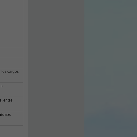
 los cargos
es
s, entes
anismos