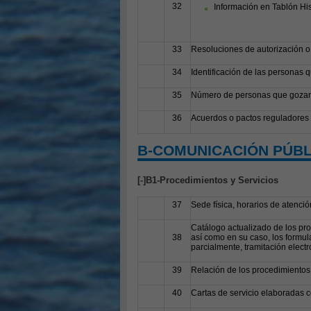
32
Información en Tablón Hi
33
Resoluciones de autorización o
34
Identificación de las personas 
35
Número de personas que gozan de
36
Acuerdos o pactos reguladores d
B-COMUNICACIÓN PÚBL
[
-
]B1-Procedimientos y Servicios
37
Sede física, horarios de atenció
Catálogo actualizado de los pro
38
así como en su caso, los formul
parcialmente, tramitación electr
39
Relación de los procedimientos 
40
Cartas de servicio elaboradas c