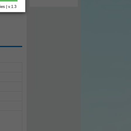
CAS
es | v.1.3
5)