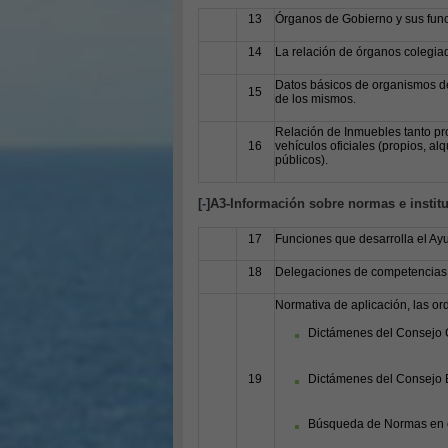
13
Órganos de Gobierno y sus func
14
La relación de órganos colegiad
Datos básicos de organismos de
15
de los mismos.
Relación de Inmuebles tanto pro
16
vehículos oficiales (propios, al
públicos).
[
-
]A3-Información sobre normas e instit
17
Funciones que desarrolla el Ay
18
Delegaciones de competencias 
Normativa de aplicación, las o
Dictámenes del Consejo C
Dictámenes del Consejo 
19
Búsqueda de Normas en e