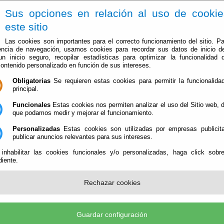
Sus opciones en relación al uso de cooki
este sitio
Las cookies son importantes para el correcto funcionamiento del sitio. Pa
encia de navegación, usamos cookies para recordar sus datos de inicio d
 un inicio seguro, recopilar estadísticas para optimizar la funcionalidad d
contenido personalizado en función de sus intereses.
Obligatorias
Se requieren estas cookies para permitir la funcionalidad
principal.
Ayuntamiento
Administración-e
Qué Hacer Cuan
Funcionales
Estas cookies nos permiten analizar el uso del Sitio web,
que podamos medir y mejorar el funcionamiento.
Personalizadas
Estas cookies son utilizadas por empresas publicita
publicar anuncios relevantes para sus intereses.
 inhabilitar las cookies funcionales y/o personalizadas, haga click sobr
iente.
ITAR ACCESO A LA INFORMACION
Rechazar cookies
Guardar configuración
IÓN
C-ECONÓMICO
D-CONTRATACIONES DE
E-URBANISM