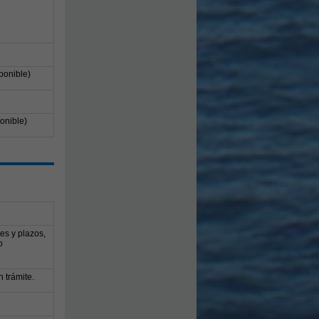
ponible)
onible)
es y plazos,
o
 trámite.