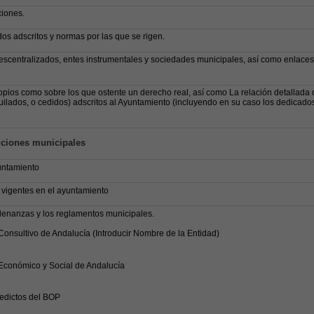
iones.
os adscritos y normas por las que se rigen.
scentralizados, entes instrumentales y sociedades municipales, así como enlaces
pios como sobre los que ostente un derecho real, así como La relación detallada 
quilados, o cedidos) adscritos al Ayuntamiento (incluyendo en su caso los dedicados
uciones municipales
untamiento
vigentes en el ayuntamiento
rdenanzas y los reglamentos municipales.
onsultivo de Andalucía (Introducir Nombre de la Entidad)
Económico y Social de Andalucía
dictos del BOP